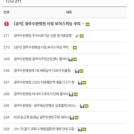
ㆍTotal
271
번호
제목
[공지] 광주수완병원 사칭 보이스피싱 주의 …
271
광주수완병원 우수의료기관 선정 환자경험평…
270
[공지] 광주수완병원 사칭 보이스피싱 주의 …
269
광주수완병원 광주이주민건강센터 협약식
268
광주수완병원제1회 베트남어 다모아 어울림 …
267
광주수완병원 2025 의료통번역 활동가 2기 현…
266
광주수완병원 아시아 5개국가 단체 협약식
265
광주수완병원 - 광주육상연맹과 상호협력 MOU …
264
외과 송근영 원장님 광주유방연구회 세미나
263
24~25절기 코로나 예방접종에 대해 안내 드립…