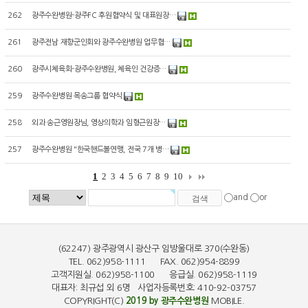
262
광주수완병원-광주FC 후원협약식 및 대표원장…
261
광주전남 재향군인회와 광주수완병원 업무협…
260
광주시체육회-광주수완병원, 체육인 건강증…
259
광주수완병원 목송그룹 협약식
258
외과 송근영원장님, 영상의학과 임형근원장…
257
광주수완병원 "한국핸드볼연맹, 전국 7개 병…
1
2
3
4
5
6
7
8
9
10
and
or
(62247) 광주광역시 광산구 임방울대로 370(수완동)
TEL. 062)958-1111 FAX. 062)954-8899
고객지원실. 062)958-1100 응급실. 062)958-1119
대표자: 최규섭 외 6명 사업자등록번호: 410-92-03757
COPYRIGHT(C)
2019 by 광주수완병원
MOBILE.