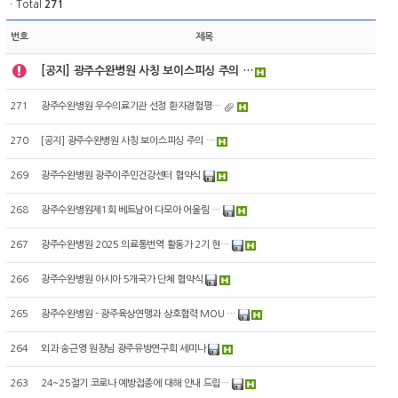
ㆍTotal
271
번호
제목
[공지] 광주수완병원 사칭 보이스피싱 주의 …
271
광주수완병원 우수의료기관 선정 환자경험평…
270
[공지] 광주수완병원 사칭 보이스피싱 주의 …
269
광주수완병원 광주이주민건강센터 협약식
268
광주수완병원제1회 베트남어 다모아 어울림 …
267
광주수완병원 2025 의료통번역 활동가 2기 현…
266
광주수완병원 아시아 5개국가 단체 협약식
265
광주수완병원 - 광주육상연맹과 상호협력 MOU …
264
외과 송근영 원장님 광주유방연구회 세미나
263
24~25절기 코로나 예방접종에 대해 안내 드립…