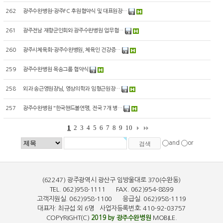
262
광주수완병원-광주FC 후원협약식 및 대표원장…
261
광주전남 재향군인회와 광주수완병원 업무협…
260
광주시체육회-광주수완병원, 체육인 건강증…
259
광주수완병원 목송그룹 협약식
258
외과 송근영원장님, 영상의학과 임형근원장…
257
광주수완병원 "한국핸드볼연맹, 전국 7개 병…
1
2
3
4
5
6
7
8
9
10
and
or
(62247) 광주광역시 광산구 임방울대로 370(수완동)
TEL. 062)958-1111 FAX. 062)954-8899
고객지원실. 062)958-1100 응급실. 062)958-1119
대표자: 최규섭 외 6명 사업자등록번호: 410-92-03757
COPYRIGHT(C)
2019 by 광주수완병원
MOBILE.