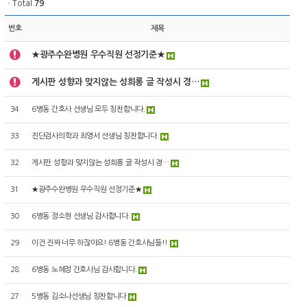
ㆍTotal
79
번호
제목
★광주수완병원 우수직원 선정기준★
게시판 성향과 맞지않는 성희롱 글 작성시 경…
34
6병동 간호사 선생님 모두 칭찬합니다.
33
진단검사의학과 최영서 선생님 칭찬합니다.
32
게시판 성향과 맞지않는 성희롱 글 작성시 경…
31
★광주수완병원 우수직원 선정기준★
30
6병동 정소현 선생님 감사합니다.
29
이건 진짜 너무 하잖아요! 6병동 간호사님들!!
28
6병동 노혜정 간호사님 감사합니다.
27
5병동 김소나선생님 칭찬합니다