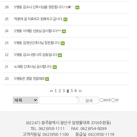
26
5병동 김소나 간호사님을 칭찬합니다 !!(❁´…
25
덕분에 잘 치료하고 완쾌하고 갑니다.
24
5병동 이애림 선생님 감사합니다^^
23
5병동 김현선간호사님 칭찬합니다.
22
5병동 김소나쌤 너무 감동입니다
21
노혜정 간호사님 감사합니다.
20
5병동은 정말 친절해요
1
2
3
4
5
6
and
or
(62247) 광주광역시 광산구 임방울대로 370(수완동)
TEL. 062)958-1111 FAX. 062)954-8899
고객지원실. 062)958-1100 응급실. 062)958-1119