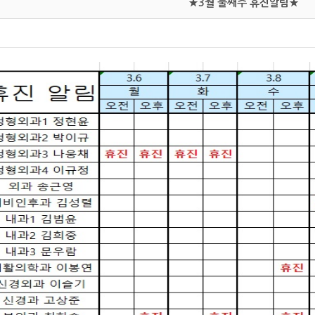
★3월 둘째주 휴진알림★