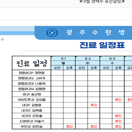
★9월 첫째주 휴진알림★