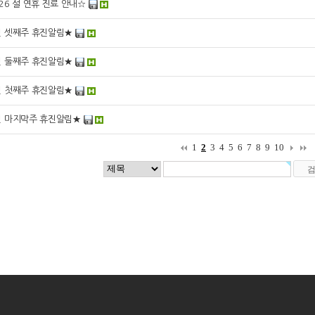
26 설 연휴 진료 안내☆
월 셋째주 휴진알림★
월 둘째주 휴진알림★
월 첫째주 휴진알림★
월 마지막주 휴진알림★
1
2
3
4
5
6
7
8
9
10
|