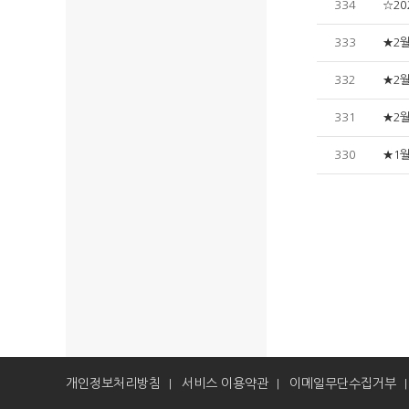
334
☆20
333
★2
332
★2
331
★2
330
★1
개인정보처리방침
서비스 이용약관
이메일무단수집거부
|
|