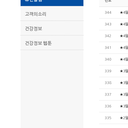
번호
344
★4
고객의소리
343
★4
건강정보
342
★4
건강정보 웹툰
341
★4
340
★4
339
★3
338
★3
337
★3
336
★3
335
★2