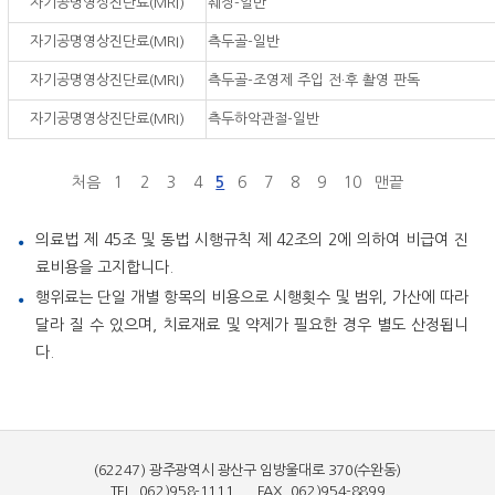
자기공명영상진단료(MRI)
췌장-일반
자기공명영상진단료(MRI)
측두골-일반
자기공명영상진단료(MRI)
측두골-조영제 주입 전·후 촬영 판독
자기공명영상진단료(MRI)
측두하악관절-일반
처음
1
2
3
4
5
6
7
8
9
10
맨끝
의료법 제 45조 및 동법 시행규칙 제 42조의 2에 의하여 비급여 진
료비용을 고지합니다.
행위료는 단일 개별 항목의 비용으로 시행횟수 및 범위, 가산에 따라
달라 질 수 있으며, 치료재료 및 약제가 필요한 경우 별도 산정됩니
다.
(62247) 광주광역시 광산구 임방울대로 370(수완동)
TEL. 062)958-1111 FAX. 062)954-8899